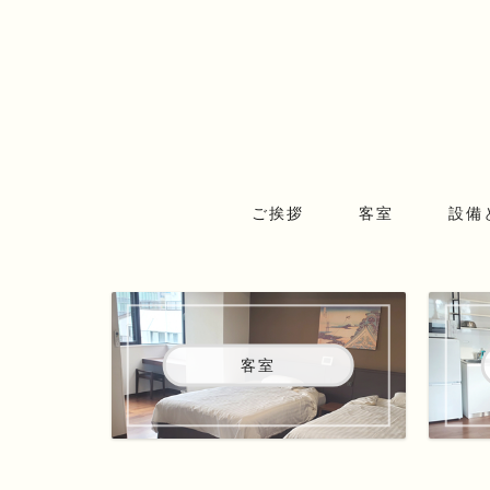
ご挨拶
客室
設備
客室