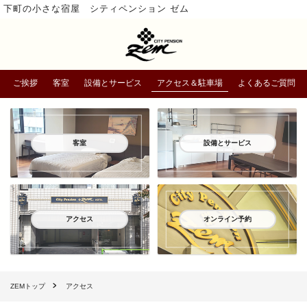
下町の小さな宿屋 シティペンション ゼム
ご挨拶
客室
設備とサービス
アクセス＆駐車場
よくあるご質問
客室
設備とサービス
アクセス
オンライン予約
ZEMトップ
アクセス