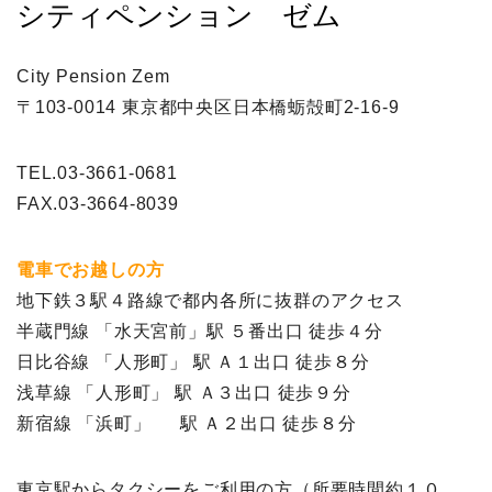
シティペンション ゼム
City Pension Zem
〒103-0014 東京都中央区日本橋蛎殻町2-16-9
TEL.03-3661-0681
FAX.03-3664-8039
電車でお越しの方
地下鉄３駅４路線で都内各所に抜群のアクセス
半蔵門線 「水天宮前」駅 ５番出口 徒歩４分
日比谷線 「人形町」 駅 Ａ１出口 徒歩８分
浅草線 「人形町」 駅 Ａ３出口 徒歩９分
新宿線 「浜町」 駅 Ａ２出口 徒歩８分
東京駅からタクシーをご利用の方（所要時間約１０