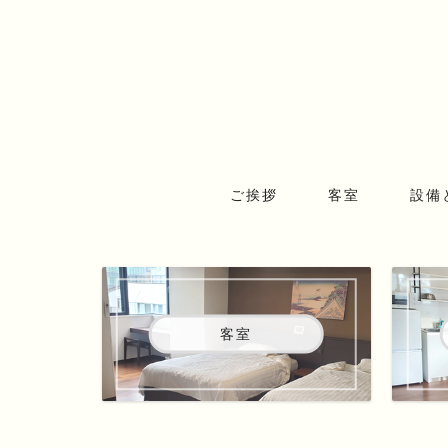
ご挨拶
客室
設備
客室