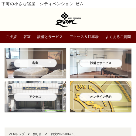
下町の小さな宿屋 シティペンション ゼム
ご挨拶
客室
設備とサービス
アクセス＆駐車場
よくあるご質問
客室
設備とサービス
アクセス
オンライン予約
ZEMトップ
独り言
雑文2025-03-25。