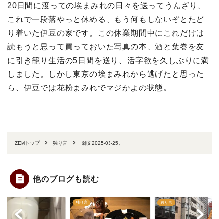
20日間に渡っての埃まみれの日々を送ってうんざり、
これで一段落やっと休める、もう何もしないぞとたど
り着いた伊豆の家です。この休業期間中にこれだけは
読もうと思って買っておいた写真の本、酒と葉巻を友
に引き籠り生活の5日間を送り、活字欲を久しぶりに満
しました。しかし東京の埃まみれから逃げたと思った
ら、伊豆では花粉まみれでマジかよの状態。
ZEMトップ
独り言
雑文2025-03-25。
他のブログも読む
言
独り言
独り言