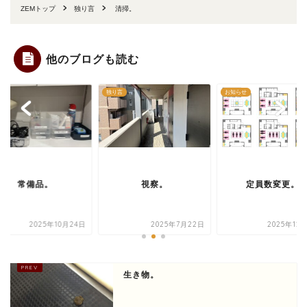
ZEMトップ
独り言
清掃。
他のブログも読む
言
独り言
お知らせ
常備品。
視察。
定員数変更。
2025年10月24日
2025年7月22日
2025年12
生き物。