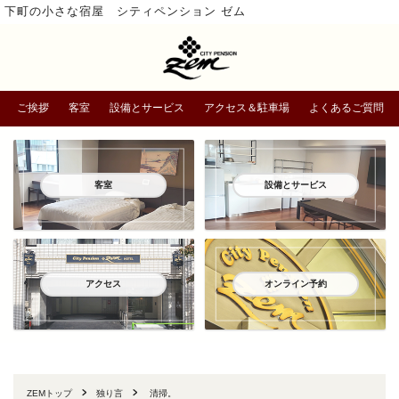
下町の小さな宿屋 シティペンション ゼム
ご挨拶
客室
設備とサービス
アクセス＆駐車場
よくあるご質問
客室
設備とサービス
アクセス
オンライン予約
ZEMトップ
独り言
清掃。