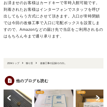
お済ませのお客様はカードキーで常時入館可能です。
到着されたお客様はインターフォンでスタッフを呼び
出してもらう方式にさせて頂きます。入口が常時閉鎖
では今回の改修工事で入口に宅配ボックスを設置しま
すので、Amazonなどの届け先で当店をご利用されるの
はもちろん今まで通り承ります、
ZEMトップ
独り言
改修工事の記録その21。
他のブログも読む
言
独り言
独り言