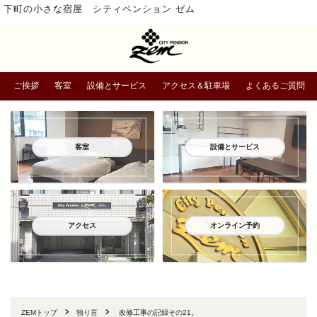
下町の小さな宿屋 シティペンション ゼム
ご挨拶
客室
設備とサービス
アクセス＆駐車場
よくあるご質問
客室
設備とサービス
アクセス
オンライン予約
ZEMトップ
独り言
改修工事の記録その21。