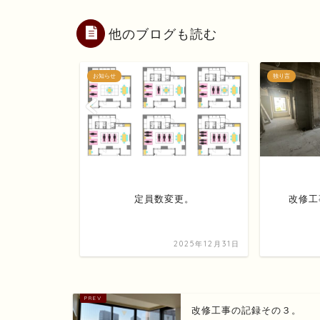
他のブログも読む
お知らせ
独り言
。
定員数変更。
改修工
2026年3月29日
2025年12月31日
改修工事の記録その３。