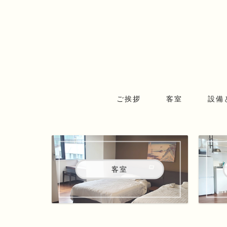
ご挨拶
客室
設備
客室