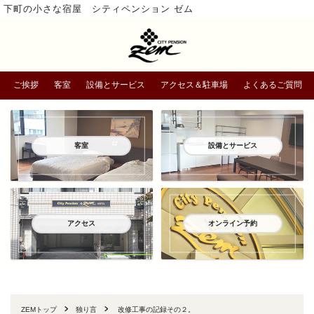
下町の小さな宿屋 シティペンション ゼム
ご挨拶
客室
設備とサービス
アクセス＆駐車場
よくあるご質問
客室
設備とサービス
アクセス
オンライン予約
ZEMトップ
独り言
改修工事の記録その２。