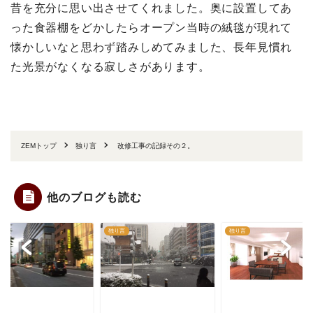
昔を充分に思い出させてくれました。奥に設置してあ
った食器棚をどかしたらオープン当時の絨毯が現れて
懐かしいなと思わず踏みしめてみました、長年見慣れ
た光景がなくなる寂しさがあります。
ZEMトップ
独り言
改修工事の記録その２。
他のブログも読む
言
独り言
独り言