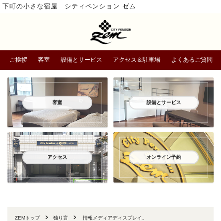
下町の小さな宿屋 シティペンション ゼム
ご挨拶
客室
設備とサービス
アクセス＆駐車場
よくあるご質問
客室
設備とサービス
アクセス
オンライン予約
ZEMトップ
独り言
情報メディアディスプレイ。