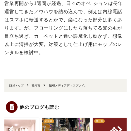
営業再開から1週間が経過、日々のオペｰションは長年
運営してきたノウハウを詰め込んで、例えば内線電話
はスマホに転送するとかで、楽になった部分は多くあ
ります。が、フローリングにしたら落ちてる髪の毛が
目立ち過ぎ、カーペットと違い誤魔化し効かず、想像
以上に清掃が大変。対策として仕上げ用にモップのレ
ンタルを検討中。
ZEMトップ
独り言
情報メディアディスプレイ。
他のブログも読む
言
独り言
独り言