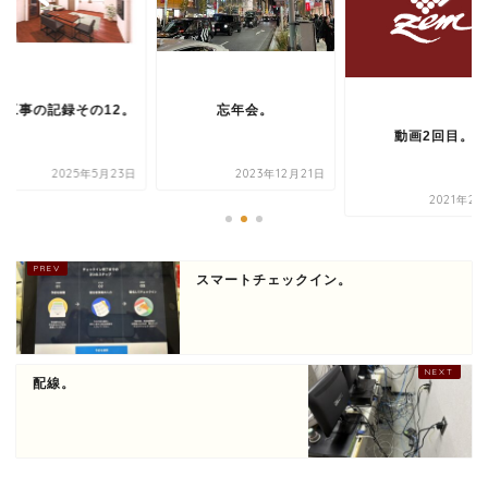
修工事の記録その12。
忘年会。
動画2回目。
2025年5月23日
2023年12月21日
2021年2月
スマートチェックイン。
配線。