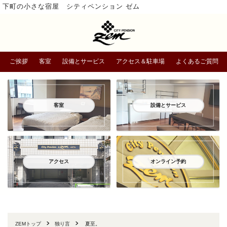
下町の小さな宿屋 シティペンション ゼム
ご挨拶
客室
設備とサービス
アクセス＆駐車場
よくあるご質問
客室
設備とサービス
アクセス
オンライン予約
ZEMトップ
独り言
夏至。