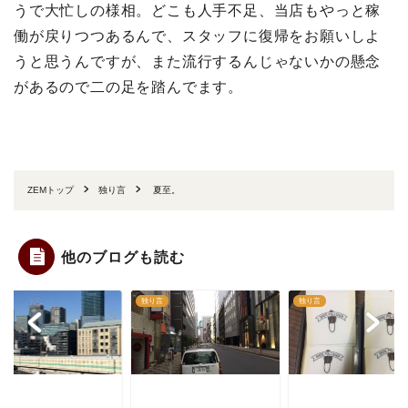
うで大忙しの様相。どこも人手不足、当店もやっと稼
働が戻りつつあるんで、スタッフに復帰をお願いしよ
うと思うんですが、また流行するんじゃないかの懸念
があるので二の足を踏んでます。
ZEMトップ
独り言
夏至。
他のブログも読む
言
独り言
独り言