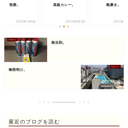
視察。
高級カレー。
靴磨き。
2025年1月9日
2021年8月3日
2021年7
殺虫剤。
梅雨明け。
最近のブログを読む