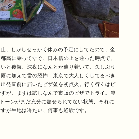
中止、しかしせっかく休みの予定にしてたので、金
首都高に乗ってすぐ、日本橋の上を通った時点で、
ないと後悔。深夜になんとか辿り着いて、久しぶり
豪雨に加えて雷の恐怖、東京で大人しくしてるべき
、出発直前に届いたピザ釜を初点火。行く行くはピ
ですが、まずは試しなんで市販のピザでトライ。釜
ストーンがまだ充分に熱せられてない状態、それに
ですが生地は冷たい、何事も経験です。