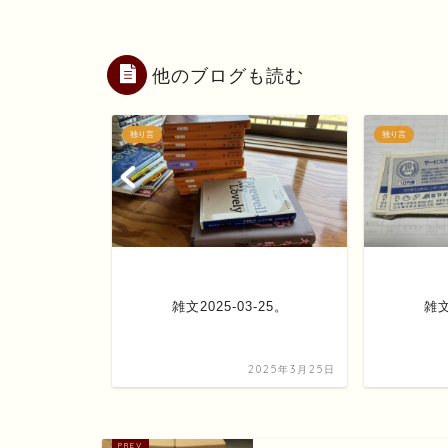
他のブログも読む
独り言
独り言
その1。
雑文2025-03-25。
雑文
2025年3月4日
2025年3月25日