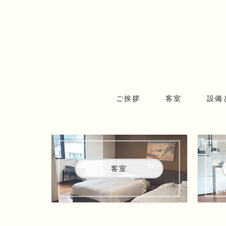
ご挨拶
客室
設備
客室