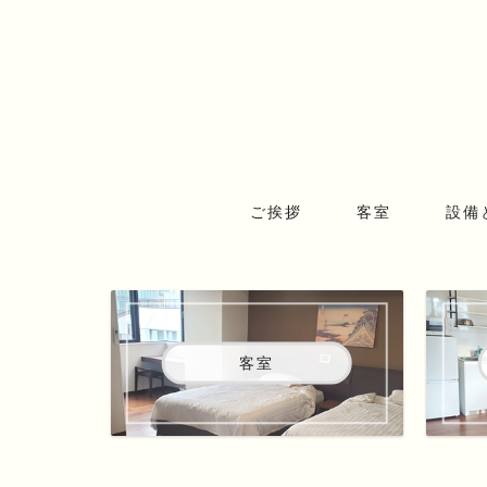
ご挨拶
客室
設備
客室