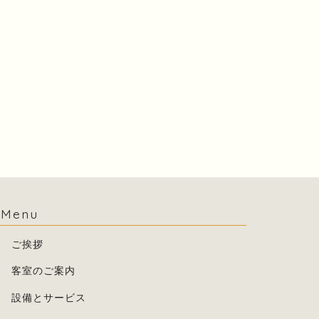
雑文2022-07-30。
41周年。
2022年7月30日
2024年2月17
Menu
ご挨拶
客室のご案内
設備とサービス