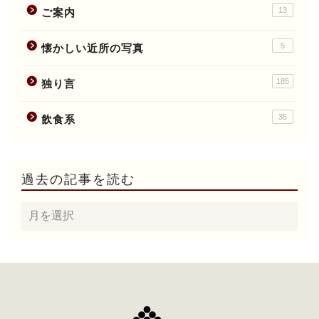
13
ご案内
5
懐かしい近所の写真
185
独り言
35
飲食系
過去の記事を読む