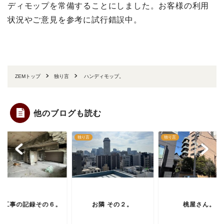
ディモップを常備することにしました。お客様の利用
状況やご意見を参考に試行錯誤中。
ZEMトップ
独り言
ハンディモップ。
他のブログも読む
言
独り言
独り言
修工事の記録その６。
お隣 その２。
桃屋さん。