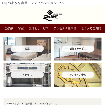
下町の小さな宿屋 シティペンション ゼム
ご挨拶
客室
設備とサービス
アクセス＆駐車場
よくあるご質問
客室
設備とサービス
アクセス
オンライン予約
ZEMトップ
独り言
カップとグラス。