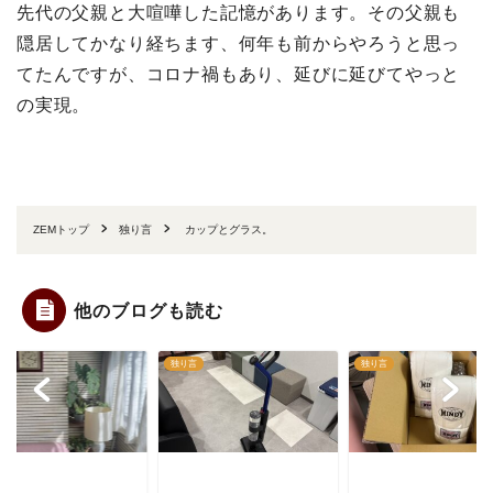
先代の父親と大喧嘩した記憶があります。その父親も
隠居してかなり経ちます、何年も前からやろうと思っ
てたんですが、コロナ禍もあり、延びに延びてやっと
の実現。
ZEMトップ
独り言
カップとグラス。
他のブログも読む
言
独り言
独り言