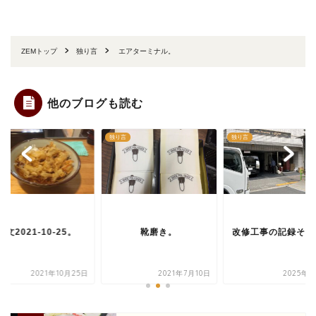
ZEMトップ
独り言
エアターミナル。
他のブログも読む
言
独り言
独り言
雑文2021-10-25。
靴磨き。
改修工事の記録その
2021年10月25日
2021年7月10日
2025年3