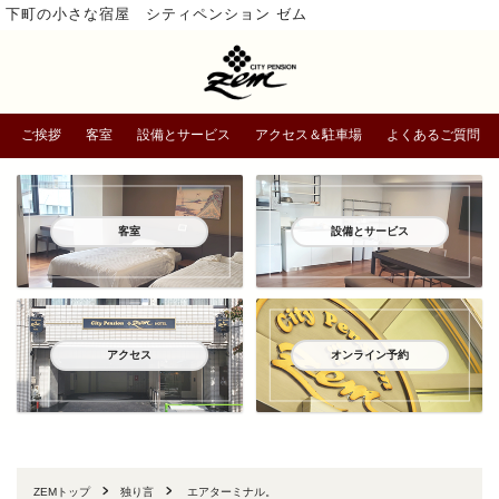
下町の小さな宿屋 シティペンション ゼム
ご挨拶
客室
設備とサービス
アクセス＆駐車場
よくあるご質問
客室
設備とサービス
アクセス
オンライン予約
ZEMトップ
独り言
エアターミナル。