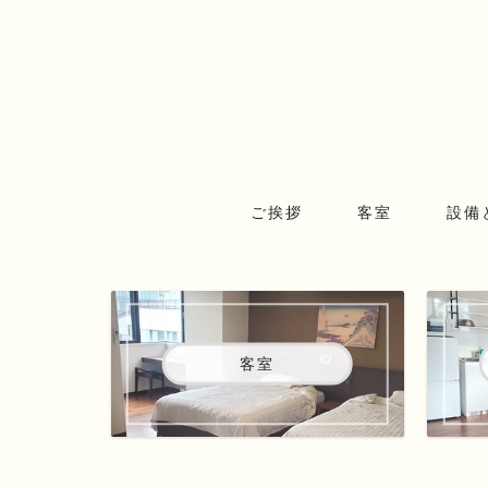
ご挨拶
客室
設備
客室