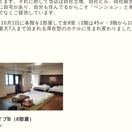
てます。それに対して当店は自社土地、自社ビル、自社経
に自宅があり、自分も住んでるからこそ「ペンション」と
でなくご提供しています。
5年10月1日に各階を1部屋して全9室（2階は45㎡・3階か
最大7人まで泊まれる滞在型のホテルに生まれ変わりました
イプB（8部屋）
㎡